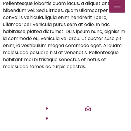
Pellentesque lobortis quam lacus, a aliquet ante
bibendum vel. Sed ultrices, quam ullamcorper
convallis vehicula, ligula enim hendrerit libero,
ullamcorper vehicula purus sem at odio. In hac
habitasse platea dictumst. Duis ipsum nunc, dignissim
id commodo eu, vehicula vel arcu. Ut auctor suscipit
enim, id vestibulum magna commodo eget. Aliquam
malesuada posuere nisl at venenatis. Pellentesque
habitant morbi tristique senectus et netus et
malesuada fames ac turpis egestas.
Quick Links
Contact
Home
info@belmontf
Belmont Forum
Check Us On
Foundation
About Us
EIN: 39-3023242
9545 Olsen Ct